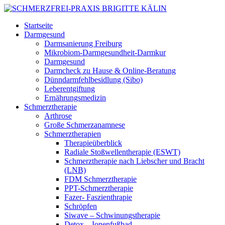
Startseite
Darmgesund
Darmsanierung Freiburg
Mikrobiom-Darmgesundheit-Darmkur
Darmgesund
Darmcheck zu Hause & Online-Beratung
Dünndarmfehlbesidlung (Sibo)
Leberentgiftung
Ernährungsmedizin
Schmerztherapie
Arthrose
Große Schmerzanamnese
Schmerztherapien
Therapieüberblick
Radiale Stoßwellentherapie (ESWT)
Schmerztherapie nach Liebscher und Bracht
(LNB)
FDM Schmerztherapie
PPT-Schmerztherapie
Fazer- Faszienthrapie
Schröpfen
Siwave – Schwinungstherapie
Detox – Ionenfußbad