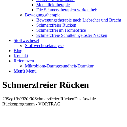
Mentalfeldtherapie
Die Schmerztherapien wirken bei:
Bewegungstherapie
Bewegungstherapie nach Liebscher und Bracht
Schmerzfreier Rücken
Schmerzfrei im Homeoffice
Schmerzfreie Schulter- gelöster Nacken
Stoffwechesel
Stoffwecheselanalyse
Blog
Kontakt
Referenzen
Mikrobiom-Darmgesundheit-Darmkur
Menü
Menü
Schmerzfreier Rücken
29
Sep
19:00
20:30
Schmerzfreier Rücken
Das fasziale
Rückenprogramm - VORTRAG