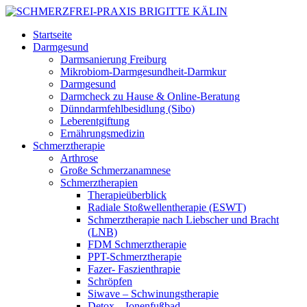
Startseite
Darmgesund
Darmsanierung Freiburg
Mikrobiom-Darmgesundheit-Darmkur
Darmgesund
Darmcheck zu Hause & Online-Beratung
Dünndarmfehlbesidlung (Sibo)
Leberentgiftung
Ernährungsmedizin
Schmerztherapie
Arthrose
Große Schmerzanamnese
Schmerztherapien
Therapieüberblick
Radiale Stoßwellentherapie (ESWT)
Schmerztherapie nach Liebscher und Bracht
(LNB)
FDM Schmerztherapie
PPT-Schmerztherapie
Fazer- Faszienthrapie
Schröpfen
Siwave – Schwinungstherapie
Detox – Ionenfußbad