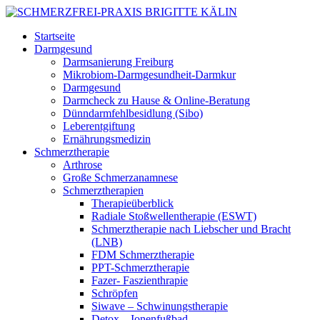
Startseite
Darmgesund
Darmsanierung Freiburg
Mikrobiom-Darmgesundheit-Darmkur
Darmgesund
Darmcheck zu Hause & Online-Beratung
Dünndarmfehlbesidlung (Sibo)
Leberentgiftung
Ernährungsmedizin
Schmerztherapie
Arthrose
Große Schmerzanamnese
Schmerztherapien
Therapieüberblick
Radiale Stoßwellentherapie (ESWT)
Schmerztherapie nach Liebscher und Bracht
(LNB)
FDM Schmerztherapie
PPT-Schmerztherapie
Fazer- Faszienthrapie
Schröpfen
Siwave – Schwinungstherapie
Detox – Ionenfußbad