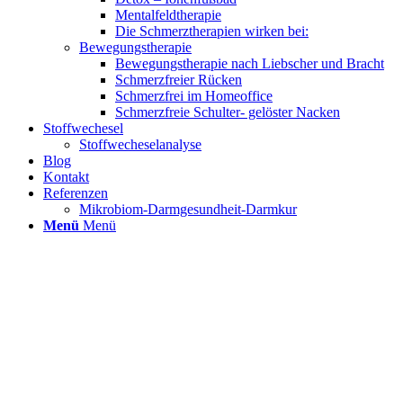
Mentalfeldtherapie
Die Schmerztherapien wirken bei:
Bewegungstherapie
Bewegungstherapie nach Liebscher und Bracht
Schmerzfreier Rücken
Schmerzfrei im Homeoffice
Schmerzfreie Schulter- gelöster Nacken
Stoffwechesel
Stoffwecheselanalyse
Blog
Kontakt
Referenzen
Mikrobiom-Darmgesundheit-Darmkur
Menü
Menü