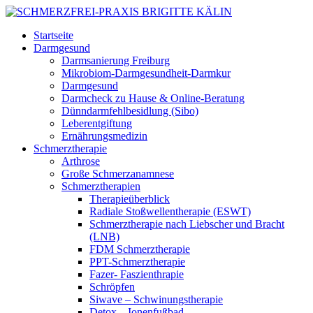
Startseite
Darmgesund
Darmsanierung Freiburg
Mikrobiom-Darmgesundheit-Darmkur
Darmgesund
Darmcheck zu Hause & Online-Beratung
Dünndarmfehlbesidlung (Sibo)
Leberentgiftung
Ernährungsmedizin
Schmerztherapie
Arthrose
Große Schmerzanamnese
Schmerztherapien
Therapieüberblick
Radiale Stoßwellentherapie (ESWT)
Schmerztherapie nach Liebscher und Bracht
(LNB)
FDM Schmerztherapie
PPT-Schmerztherapie
Fazer- Faszienthrapie
Schröpfen
Siwave – Schwinungstherapie
Detox – Ionenfußbad