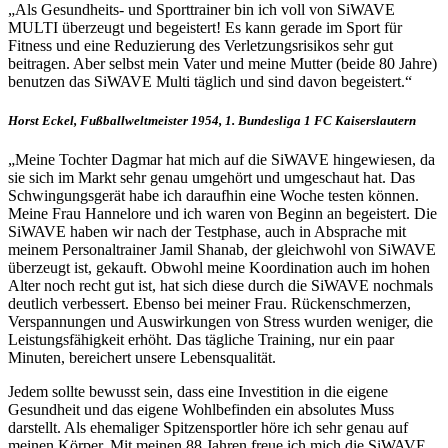
„Als Gesundheits- und Sporttrainer bin ich voll von SiWAVE
MULTI überzeugt und begeistert! Es kann gerade im Sport für
Fitness und eine Reduzierung des Verletzungsrisikos sehr gut
beitragen. Aber selbst mein Vater und meine Mutter (beide 80 Jahre)
benutzen das SiWAVE Multi täglich und sind davon begeistert.“
Horst Eckel, Fußballweltmeister 1954, 1. Bundesliga 1 FC Kaiserslautern
„Meine Tochter Dagmar hat mich auf die SiWAVE hingewiesen, da
sie sich im Markt sehr genau umgehört und umgeschaut hat. Das
Schwingungsgerät habe ich daraufhin eine Woche testen können.
Meine Frau Hannelore und ich waren von Beginn an begeistert. Die
SiWAVE haben wir nach der Testphase, auch in Absprache mit
meinem Personaltrainer Jamil Shanab, der gleichwohl von SiWAVE
überzeugt ist, gekauft. Obwohl meine Koordination auch im hohen
Alter noch recht gut ist, hat sich diese durch die SiWAVE nochmals
deutlich verbessert. Ebenso bei meiner Frau. Rückenschmerzen,
Verspannungen und Auswirkungen von Stress wurden weniger, die
Leistungsfähigkeit erhöht. Das tägliche Training, nur ein paar
Minuten, bereichert unsere Lebensqualität.
Jedem sollte bewusst sein, dass eine Investition in die eigene
Gesundheit und das eigene Wohlbefinden ein absolutes Muss
darstellt. Als ehemaliger Spitzensportler höre ich sehr genau auf
meinen Körper. Mit meinen 88 Jahren freue ich mich die SiWAVE