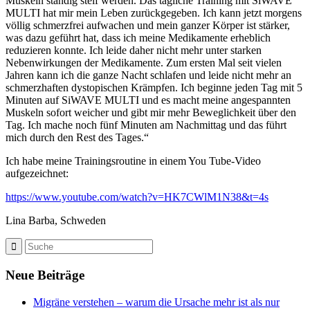
Muskeln ständig steif werden. Das tägliche Training mit SiWAVE
MULTI hat mir mein Leben zurückgegeben. Ich kann jetzt morgens
völlig schmerzfrei aufwachen und mein ganzer Körper ist stärker,
was dazu geführt hat, dass ich meine Medikamente erheblich
reduzieren konnte. Ich leide daher nicht mehr unter starken
Nebenwirkungen der Medikamente. Zum ersten Mal seit vielen
Jahren kann ich die ganze Nacht schlafen und leide nicht mehr an
schmerzhaften dystopischen Krämpfen. Ich beginne jeden Tag mit 5
Minuten auf SiWAVE MULTI und es macht meine angespannten
Muskeln sofort weicher und gibt mir mehr Beweglichkeit über den
Tag. Ich mache noch fünf Minuten am Nachmittag und das führt
mich durch den Rest des Tages.“
Ich habe meine Trainingsroutine in einem You Tube-Video
aufgezeichnet:
https://www.youtube.com/watch?v=HK7CWlM1N38&t=4s
Lina Barba, Schweden
Neue Beiträge
Migräne verstehen – warum die Ursache mehr ist als nur