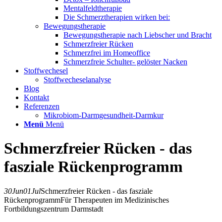
Mentalfeldtherapie
Die Schmerztherapien wirken bei:
Bewegungstherapie
Bewegungstherapie nach Liebscher und Bracht
Schmerzfreier Rücken
Schmerzfrei im Homeoffice
Schmerzfreie Schulter- gelöster Nacken
Stoffwechesel
Stoffwecheselanalyse
Blog
Kontakt
Referenzen
Mikrobiom-Darmgesundheit-Darmkur
Menü
Menü
Schmerzfreier Rücken - das
fasziale Rückenprogramm
30
Jun
01
Jul
Schmerzfreier Rücken - das fasziale
Rückenprogramm
Für Therapeuten im Medizinisches
Fortbildungszentrum Darmstadt