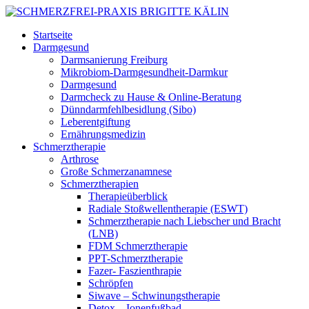
Startseite
Darmgesund
Darmsanierung Freiburg
Mikrobiom-Darmgesundheit-Darmkur
Darmgesund
Darmcheck zu Hause & Online-Beratung
Dünndarmfehlbesidlung (Sibo)
Leberentgiftung
Ernährungsmedizin
Schmerztherapie
Arthrose
Große Schmerzanamnese
Schmerztherapien
Therapieüberblick
Radiale Stoßwellentherapie (ESWT)
Schmerztherapie nach Liebscher und Bracht
(LNB)
FDM Schmerztherapie
PPT-Schmerztherapie
Fazer- Faszienthrapie
Schröpfen
Siwave – Schwinungstherapie
Detox – Ionenfußbad