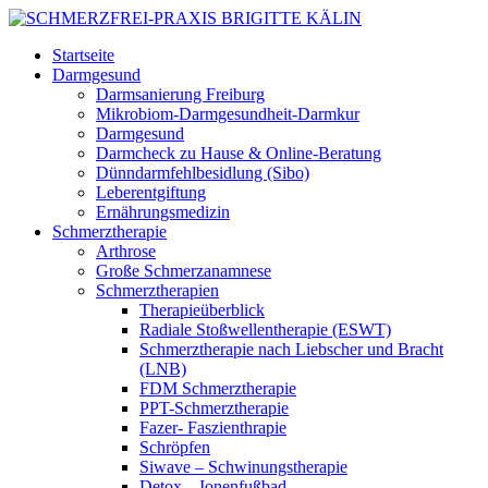
Startseite
Darmgesund
Darmsanierung Freiburg
Mikrobiom-Darmgesundheit-Darmkur
Darmgesund
Darmcheck zu Hause & Online-Beratung
Dünndarmfehlbesidlung (Sibo)
Leberentgiftung
Ernährungsmedizin
Schmerztherapie
Arthrose
Große Schmerzanamnese
Schmerztherapien
Therapieüberblick
Radiale Stoßwellentherapie (ESWT)
Schmerztherapie nach Liebscher und Bracht
(LNB)
FDM Schmerztherapie
PPT-Schmerztherapie
Fazer- Faszienthrapie
Schröpfen
Siwave – Schwinungstherapie
Detox – Ionenfußbad