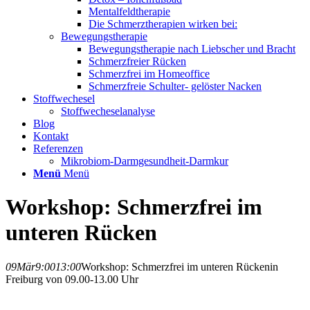
Mentalfeldtherapie
Die Schmerztherapien wirken bei:
Bewegungstherapie
Bewegungstherapie nach Liebscher und Bracht
Schmerzfreier Rücken
Schmerzfrei im Homeoffice
Schmerzfreie Schulter- gelöster Nacken
Stoffwechesel
Stoffwecheselanalyse
Blog
Kontakt
Referenzen
Mikrobiom-Darmgesundheit-Darmkur
Menü
Menü
Workshop: Schmerzfrei im
unteren Rücken
09
Mär
9:00
13:00
Workshop: Schmerzfrei im unteren Rücken
in
Freiburg von 09.00-13.00 Uhr