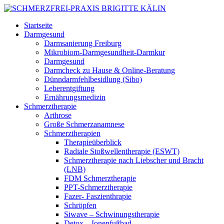
Startseite
Darmgesund
Darmsanierung Freiburg
Mikrobiom-Darmgesundheit-Darmkur
Darmgesund
Darmcheck zu Hause & Online-Beratung
Dünndarmfehlbesidlung (Sibo)
Leberentgiftung
Ernährungsmedizin
Schmerztherapie
Arthrose
Große Schmerzanamnese
Schmerztherapien
Therapieüberblick
Radiale Stoßwellentherapie (ESWT)
Schmerztherapie nach Liebscher und Bracht
(LNB)
FDM Schmerztherapie
PPT-Schmerztherapie
Fazer- Faszienthrapie
Schröpfen
Siwave – Schwinungstherapie
Detox – Ionenfußbad