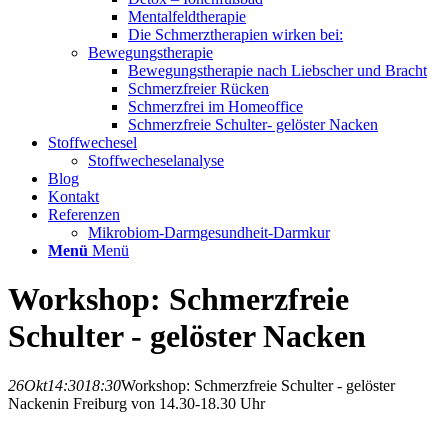
Mentalfeldtherapie
Die Schmerztherapien wirken bei:
Bewegungstherapie
Bewegungstherapie nach Liebscher und Bracht
Schmerzfreier Rücken
Schmerzfrei im Homeoffice
Schmerzfreie Schulter- gelöster Nacken
Stoffwechesel
Stoffwecheselanalyse
Blog
Kontakt
Referenzen
Mikrobiom-Darmgesundheit-Darmkur
Menü
Menü
Workshop: Schmerzfreie
Schulter - gelöster Nacken
26
Okt
14:30
18:30
Workshop: Schmerzfreie Schulter - gelöster
Nacken
in Freiburg von 14.30-18.30 Uhr