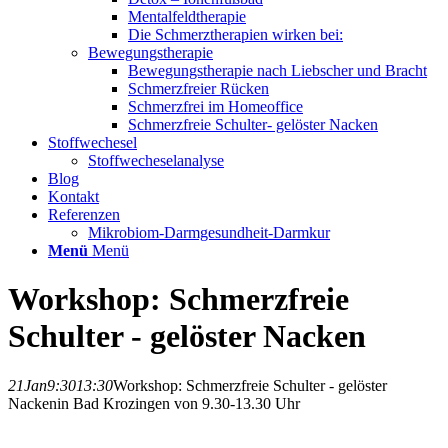
Mentalfeldtherapie
Die Schmerztherapien wirken bei:
Bewegungstherapie
Bewegungstherapie nach Liebscher und Bracht
Schmerzfreier Rücken
Schmerzfrei im Homeoffice
Schmerzfreie Schulter- gelöster Nacken
Stoffwechesel
Stoffwecheselanalyse
Blog
Kontakt
Referenzen
Mikrobiom-Darmgesundheit-Darmkur
Menü
Menü
Workshop: Schmerzfreie
Schulter - gelöster Nacken
21
Jan
9:30
13:30
Workshop: Schmerzfreie Schulter - gelöster
Nacken
in Bad Krozingen von 9.30-13.30 Uhr