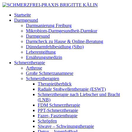
Startseite
Darmgesund
Darmsanierung Freiburg
Mikrobiom-Darmgesundheit-Darmkur
Darmgesund
Darmcheck zu Hause & Online-Beratung
Dünndarmfehlbesidlung (Sibo)
Leberentgiftung
Ernährungsmedizin
Schmerztherapie
Arthrose
Große Schmerzanamnese
Schmerztherapien
Therapieüberblick
Radiale Stoßwellentherapie (ESWT)
Schmerztherapie nach Liebscher und Bracht
(LNB)
FDM Schmerztherapie
PPT-Schmerztherapie
Fazer- Faszienthrapie
Schröpfen
Siwave – Schwinungstherapie
Detox – Ionenfußbad