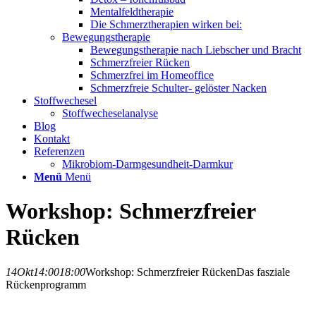
Mentalfeldtherapie
Die Schmerztherapien wirken bei:
Bewegungstherapie
Bewegungstherapie nach Liebscher und Bracht
Schmerzfreier Rücken
Schmerzfrei im Homeoffice
Schmerzfreie Schulter- gelöster Nacken
Stoffwechesel
Stoffwecheselanalyse
Blog
Kontakt
Referenzen
Mikrobiom-Darmgesundheit-Darmkur
Menü
Menü
Workshop: Schmerzfreier
Rücken
14
Okt
14:00
18:00
Workshop: Schmerzfreier Rücken
Das fasziale
Rückenprogramm