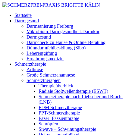
Startseite
Darmgesund
Darmsanierung Freiburg
Mikrobiom-Darmgesundheit-Darmkur
Darmgesund
Darmcheck zu Hause & Online-Beratung
Dünndarmfehlbesidlung (Sibo)
Leberentgiftung
Ernährungsmedizin
Schmerztherapie
Arthrose
Große Schmerzanamnese
Schmerztherapien
Therapieüberblick
Radiale Stoßwellentherapie (ESWT)
Schmerztherapie nach Liebscher und Bracht
(LNB)
FDM Schmerztherapie
PPT-Schmerztherapie
Fazer- Faszienthrapie
Schröpfen
Siwave – Schwinungstherapie
Detox – Ionenfußbad