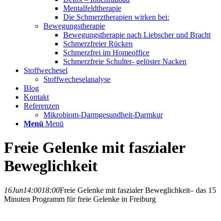
Mentalfeldtherapie
Die Schmerztherapien wirken bei:
Bewegungstherapie
Bewegungstherapie nach Liebscher und Bracht
Schmerzfreier Rücken
Schmerzfrei im Homeoffice
Schmerzfreie Schulter- gelöster Nacken
Stoffwechesel
Stoffwecheselanalyse
Blog
Kontakt
Referenzen
Mikrobiom-Darmgesundheit-Darmkur
Menü
Menü
Freie Gelenke mit faszialer
Beweglichkeit
16
Jun
14:00
18:00
Freie Gelenke mit faszialer Beweglichkeit
– das 15
Minuten Programm für freie Gelenke in Freiburg