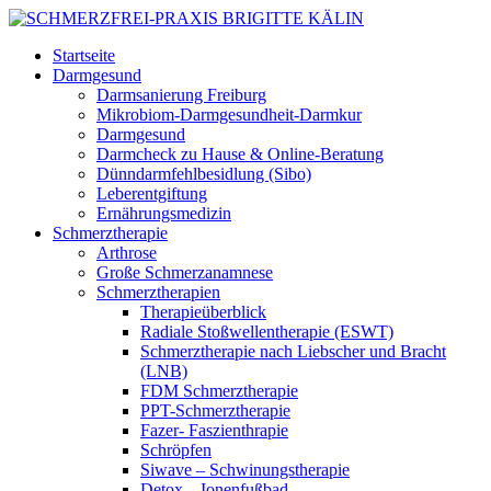
Startseite
Darmgesund
Darmsanierung Freiburg
Mikrobiom-Darmgesundheit-Darmkur
Darmgesund
Darmcheck zu Hause & Online-Beratung
Dünndarmfehlbesidlung (Sibo)
Leberentgiftung
Ernährungsmedizin
Schmerztherapie
Arthrose
Große Schmerzanamnese
Schmerztherapien
Therapieüberblick
Radiale Stoßwellentherapie (ESWT)
Schmerztherapie nach Liebscher und Bracht
(LNB)
FDM Schmerztherapie
PPT-Schmerztherapie
Fazer- Faszienthrapie
Schröpfen
Siwave – Schwinungstherapie
Detox – Ionenfußbad