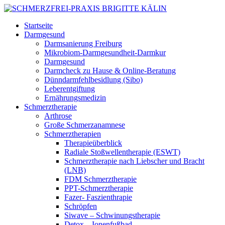
Startseite
Darmgesund
Darmsanierung Freiburg
Mikrobiom-Darmgesundheit-Darmkur
Darmgesund
Darmcheck zu Hause & Online-Beratung
Dünndarmfehlbesidlung (Sibo)
Leberentgiftung
Ernährungsmedizin
Schmerztherapie
Arthrose
Große Schmerzanamnese
Schmerztherapien
Therapieüberblick
Radiale Stoßwellentherapie (ESWT)
Schmerztherapie nach Liebscher und Bracht
(LNB)
FDM Schmerztherapie
PPT-Schmerztherapie
Fazer- Faszienthrapie
Schröpfen
Siwave – Schwinungstherapie
Detox – Ionenfußbad