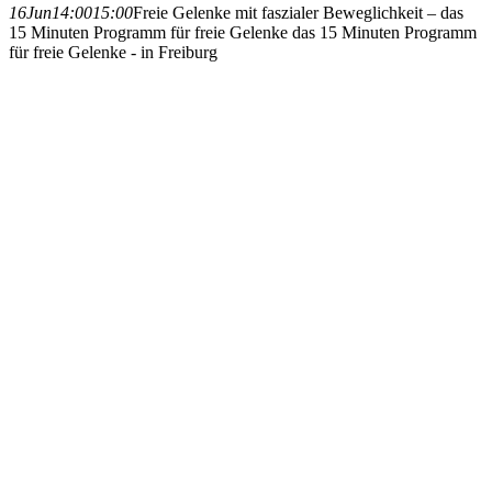
16
Jun
14:00
15:00
Freie Gelenke mit faszialer Beweglichkeit – das
15 Minuten Programm für freie Gelenke
das 15 Minuten Programm
für freie Gelenke - in Freiburg