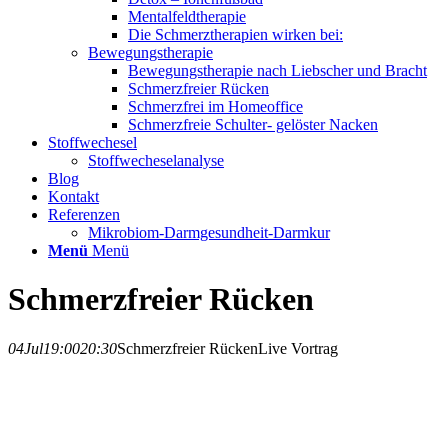
Mentalfeldtherapie
Die Schmerztherapien wirken bei:
Bewegungstherapie
Bewegungstherapie nach Liebscher und Bracht
Schmerzfreier Rücken
Schmerzfrei im Homeoffice
Schmerzfreie Schulter- gelöster Nacken
Stoffwechesel
Stoffwecheselanalyse
Blog
Kontakt
Referenzen
Mikrobiom-Darmgesundheit-Darmkur
Menü
Menü
Schmerzfreier Rücken
04
Jul
19:00
20:30
Schmerzfreier Rücken
Live Vortrag