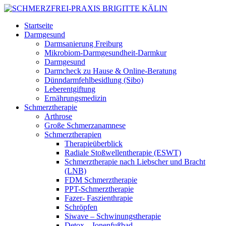
Startseite
Darmgesund
Darmsanierung Freiburg
Mikrobiom-Darmgesundheit-Darmkur
Darmgesund
Darmcheck zu Hause & Online-Beratung
Dünndarmfehlbesidlung (Sibo)
Leberentgiftung
Ernährungsmedizin
Schmerztherapie
Arthrose
Große Schmerzanamnese
Schmerztherapien
Therapieüberblick
Radiale Stoßwellentherapie (ESWT)
Schmerztherapie nach Liebscher und Bracht
(LNB)
FDM Schmerztherapie
PPT-Schmerztherapie
Fazer- Faszienthrapie
Schröpfen
Siwave – Schwinungstherapie
Detox – Ionenfußbad