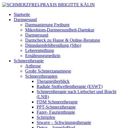
Startseite
Darmgesund
Darmsanierung Freiburg
Mikrobiom-Darmgesundheit-Darmkur
Darmgesund
Darmcheck zu Hause & Online-Beratung
Dünndarmfehlbesidlung (Sibo)
Leberentgiftung
Ernährungsmedizin
Schmerztherapie
Arthrose
Große Schmerzanamnese
Schmerztherapien
Therapieüberblick
Radiale Stoßwellentherapie (ESWT)
Schmerztherapie nach Liebscher und Bracht
(LNB)
FDM Schmerztherapie
PPT-Schmerztherapie
Fazer- Faszienthrapie
Schröpfen
Siwave – Schwinungstherapie
Detox – Ionenfußbad