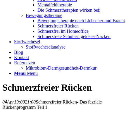
Mentalfeldtherapie
Die Schmerztherapien wirken bei:
Bewegungstherapie
Bewegungstherapie nach Liebscher und Bracht
Schmerzfreier Rücken
Schmerzfrei im Homeoffice
Schmerzfreie Schulter- gelöster Nacken
Stoffwechesel
Stoffwecheselanalyse
Blog
Kontakt
Referenzen
Mikrobiom-Darmgesundheit-Darmkur
Menü
Menü
Schmerzfreier Rücken
04
Apr
19:00
21:00
Schmerzfreier Rücken
- Das fasziale
Rückenprogramm Teil 1