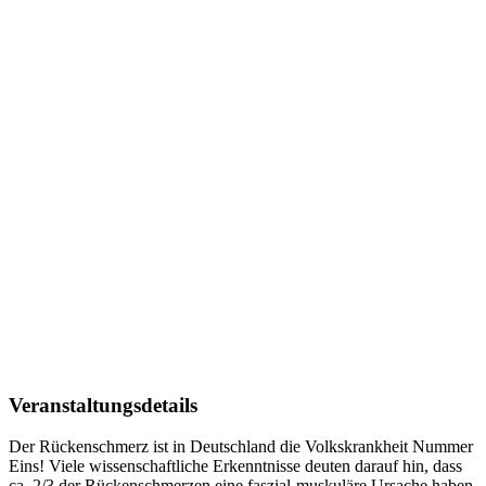
Veranstaltungsdetails
Der Rückenschmerz ist in Deutschland die Volkskrankheit Nummer
Eins! Viele wissenschaftliche Erkenntnisse deuten darauf hin, dass
ca. 2/3 der Rückenschmerzen eine faszial-muskuläre Ursache haben.