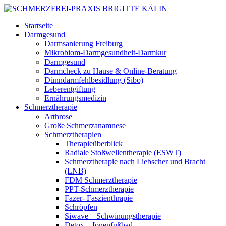
Startseite
Darmgesund
Darmsanierung Freiburg
Mikrobiom-Darmgesundheit-Darmkur
Darmgesund
Darmcheck zu Hause & Online-Beratung
Dünndarmfehlbesidlung (Sibo)
Leberentgiftung
Ernährungsmedizin
Schmerztherapie
Arthrose
Große Schmerzanamnese
Schmerztherapien
Therapieüberblick
Radiale Stoßwellentherapie (ESWT)
Schmerztherapie nach Liebscher und Bracht
(LNB)
FDM Schmerztherapie
PPT-Schmerztherapie
Fazer- Faszienthrapie
Schröpfen
Siwave – Schwinungstherapie
Detox – Ionenfußbad