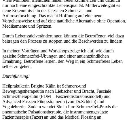
Viele Millionen Menschen haben Gelenkschmerzen und dadurch
nur noch eine eingeschränkte Lebensqualität. Mittlerweile gibt es
neue Erkenntnisse in der faszialen Schmerz – und
Arthroseforschung. Das macht Hoffnung auf eine neue
Vorgehensweise und auf eine natürliche Alternative ohne Operation,
Medikamente und Spritzen.
Durch Lebensstielveränderungen können die Betroffenen viel dazu
beitragen den Prozess zu stoppen und die Beschwerden zu lindern.
In meinen Vorträgen und Workshops zeige ich auf, wie durch
gezielte Schmerzfrei-Übungen und einer antientzündlichen
Ernährung Betroffene lernen, den Weg in ein Schmerfreies Leben
selber zu gehen.
Durchführung:
Heilpraktikerin Brigitte Kälin ist Schmerz-und
Bewegungstherapeutin nach Liebscher und Bracht, Fasziale
Schmerztherapeutin (FDM – Fasziendistorsionsmodell) und
Advanced Faszien Fitnesstrainerin (von Dr.Schleip) und
Yogalehrerin. Zudem wendet Sie in Ihre Schmerzfrei-Praxis die
pneumatische Pulsationstherapie, die instrumentengesützte
Fazientherapie (Fazer) an und das Medical Flossing an.