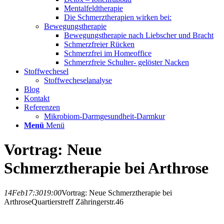
Mentalfeldtherapie
Die Schmerztherapien wirken bei:
Bewegungstherapie
Bewegungstherapie nach Liebscher und Bracht
Schmerzfreier Rücken
Schmerzfrei im Homeoffice
Schmerzfreie Schulter- gelöster Nacken
Stoffwechesel
Stoffwecheselanalyse
Blog
Kontakt
Referenzen
Mikrobiom-Darmgesundheit-Darmkur
Menü
Menü
Vortrag: Neue
Schmerztherapie bei Arthrose
14
Feb
17:30
19:00
Vortrag: Neue Schmerztherapie bei
Arthrose
Quartierstreff Zähringerstr.46