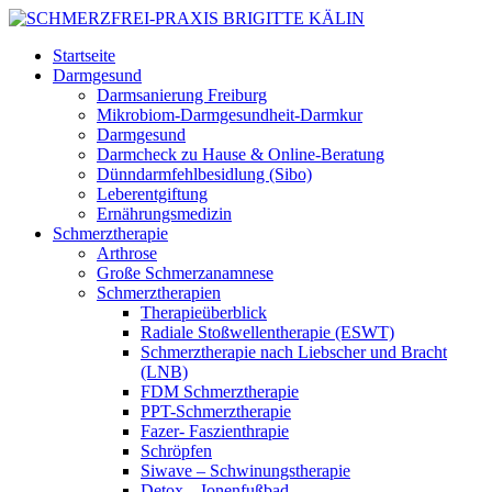
Startseite
Darmgesund
Darmsanierung Freiburg
Mikrobiom-Darmgesundheit-Darmkur
Darmgesund
Darmcheck zu Hause & Online-Beratung
Dünndarmfehlbesidlung (Sibo)
Leberentgiftung
Ernährungsmedizin
Schmerztherapie
Arthrose
Große Schmerzanamnese
Schmerztherapien
Therapieüberblick
Radiale Stoßwellentherapie (ESWT)
Schmerztherapie nach Liebscher und Bracht
(LNB)
FDM Schmerztherapie
PPT-Schmerztherapie
Fazer- Faszienthrapie
Schröpfen
Siwave – Schwinungstherapie
Detox – Ionenfußbad