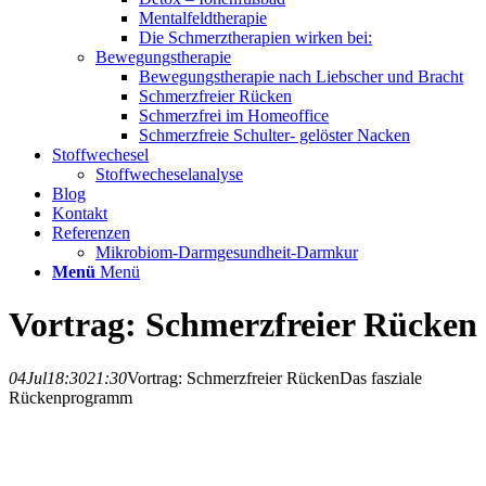
Mentalfeldtherapie
Die Schmerztherapien wirken bei:
Bewegungstherapie
Bewegungstherapie nach Liebscher und Bracht
Schmerzfreier Rücken
Schmerzfrei im Homeoffice
Schmerzfreie Schulter- gelöster Nacken
Stoffwechesel
Stoffwecheselanalyse
Blog
Kontakt
Referenzen
Mikrobiom-Darmgesundheit-Darmkur
Menü
Menü
Vortrag: Schmerzfreier Rücken
04
Jul
18:30
21:30
Vortrag: Schmerzfreier Rücken
Das fasziale
Rückenprogramm