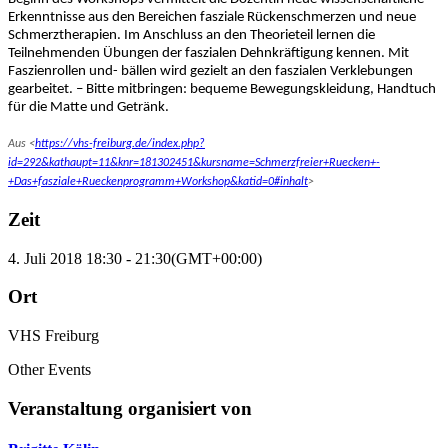
Erkenntnisse aus den Bereichen fasziale Rückenschmerzen und neue
Schmerztherapien. Im Anschluss an den Theorieteil lernen die
Teilnehmenden Übungen der faszialen Dehnkräftigung kennen. Mit
Faszienrollen und- bällen wird gezielt an den faszialen Verklebungen
gearbeitet. – Bitte mitbringen: bequeme Bewegungskleidung, Handtuch
für die Matte und Getränk.
Aus <
https://vhs-freiburg.de/index.php?
id=292&kathaupt=11&knr=181302451&kursname=Schmerzfreier+Ruecken+-
+Das+fasziale+Rueckenprogramm+Workshop&katid=0#inhalt
>
Zeit
4. Juli 2018
18:30
-
21:30
(GMT+00:00)
Ort
VHS Freiburg
Other Events
Veranstaltung organisiert von