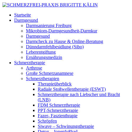
Startseite
Darmgesund
Darmsanierung Freiburg
Mikrobiom-Darmgesundheit-Darmkur
Darmgesund
Darmcheck zu Hause & Online-Beratung
Dünndarmfehlbesidlung (Sibo)
Leberentgiftung
Ernährungsmedizin
Schmerztherapie
Arthrose
Große Schmerzanamnese
Schmerztherapien
Therapieüberblick
Radiale Stoßwellentherapie (ESWT)
Schmerztherapie nach Liebscher und Bracht
(LNB)
FDM Schmerztherapie
PPT-Schmerztherapie
Fazer- Faszienthrapie
Schröpfen
Siwave – Schwinungstherapie
Detox – Ionenfußbad