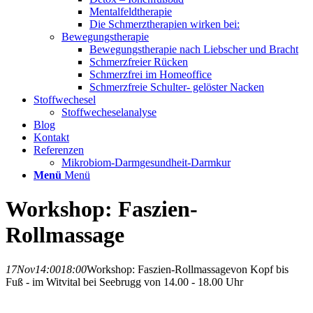
Mentalfeldtherapie
Die Schmerztherapien wirken bei:
Bewegungstherapie
Bewegungstherapie nach Liebscher und Bracht
Schmerzfreier Rücken
Schmerzfrei im Homeoffice
Schmerzfreie Schulter- gelöster Nacken
Stoffwechesel
Stoffwecheselanalyse
Blog
Kontakt
Referenzen
Mikrobiom-Darmgesundheit-Darmkur
Menü
Menü
Workshop: Faszien-
Rollmassage
17
Nov
14:00
18:00
Workshop: Faszien-Rollmassage
von Kopf bis
Fuß - im Witvital bei Seebrugg von 14.00 - 18.00 Uhr