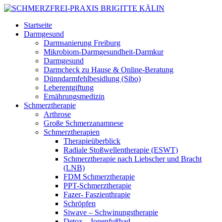
Startseite
Darmgesund
Darmsanierung Freiburg
Mikrobiom-Darmgesundheit-Darmkur
Darmgesund
Darmcheck zu Hause & Online-Beratung
Dünndarmfehlbesidlung (Sibo)
Leberentgiftung
Ernährungsmedizin
Schmerztherapie
Arthrose
Große Schmerzanamnese
Schmerztherapien
Therapieüberblick
Radiale Stoßwellentherapie (ESWT)
Schmerztherapie nach Liebscher und Bracht
(LNB)
FDM Schmerztherapie
PPT-Schmerztherapie
Fazer- Faszienthrapie
Schröpfen
Siwave – Schwinungstherapie
Detox – Ionenfußbad