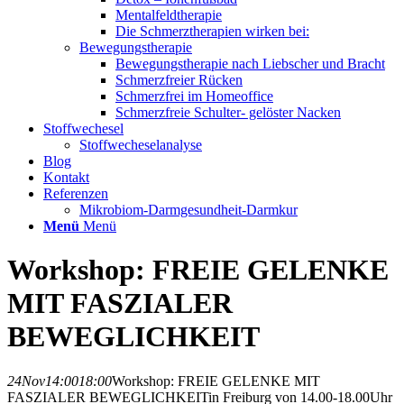
Mentalfeldtherapie
Die Schmerztherapien wirken bei:
Bewegungstherapie
Bewegungstherapie nach Liebscher und Bracht
Schmerzfreier Rücken
Schmerzfrei im Homeoffice
Schmerzfreie Schulter- gelöster Nacken
Stoffwechesel
Stoffwecheselanalyse
Blog
Kontakt
Referenzen
Mikrobiom-Darmgesundheit-Darmkur
Menü
Menü
Workshop: FREIE GELENKE
MIT FASZIALER
BEWEGLICHKEIT
24
Nov
14:00
18:00
Workshop: FREIE GELENKE MIT
FASZIALER BEWEGLICHKEIT
in Freiburg von 14.00-18.00Uhr