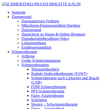
Startseite
Darmgesund
Darmsanierung Freiburg
Mikrobiom-Darmgesundheit-Darmkur
Darmgesund
Darmcheck zu Hause & Online-Beratung
Dünndarmfehlbesidlung (Sibo)
Leberentgiftung
Ernährungsmedizin
Schmerztherapie
Arthrose
Große Schmerzanamnese
Schmerztherapien
Therapieüberblick
Radiale Stoßwellentherapie (ESWT)
Schmerztherapie nach Liebscher und Bracht
(LNB)
FDM Schmerztherapie
PPT-Schmerztherapie
Fazer- Faszienthrapie
Schröpfen
Siwave – Schwinungstherapie
Detox – Ionenfußbad