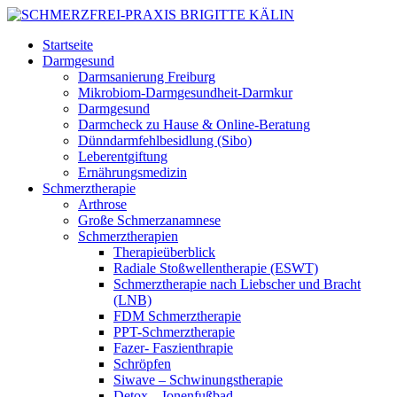
Startseite
Darmgesund
Darmsanierung Freiburg
Mikrobiom-Darmgesundheit-Darmkur
Darmgesund
Darmcheck zu Hause & Online-Beratung
Dünndarmfehlbesidlung (Sibo)
Leberentgiftung
Ernährungsmedizin
Schmerztherapie
Arthrose
Große Schmerzanamnese
Schmerztherapien
Therapieüberblick
Radiale Stoßwellentherapie (ESWT)
Schmerztherapie nach Liebscher und Bracht
(LNB)
FDM Schmerztherapie
PPT-Schmerztherapie
Fazer- Faszienthrapie
Schröpfen
Siwave – Schwinungstherapie
Detox – Ionenfußbad