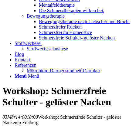
Mentalfeldtherapie
Die Schmerztherapien wirken bei:
Bewegungstherapie
Bewegungstherapie nach Liebscher und Bracht
Schmerzfreier Rücken
Schmerzfrei im Homeoffice
Schmerzfreie Schulter- gelöster Nacken
Stoffwechesel
Stoffwecheselanalyse
Blog
Kontakt
Referenzen
Mikrobiom-Darmgesundheit-Darmkur
Menü
Menü
Workshop: Schmerzfreie
Schulter - gelöster Nacken
03
Mär
14:00
18:00
Workshop: Schmerzfreie Schulter - gelöster
Nacken
in Freiburg