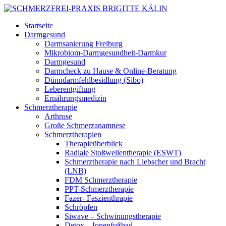
Startseite
Darmgesund
Darmsanierung Freiburg
Mikrobiom-Darmgesundheit-Darmkur
Darmgesund
Darmcheck zu Hause & Online-Beratung
Dünndarmfehlbesidlung (Sibo)
Leberentgiftung
Ernährungsmedizin
Schmerztherapie
Arthrose
Große Schmerzanamnese
Schmerztherapien
Therapieüberblick
Radiale Stoßwellentherapie (ESWT)
Schmerztherapie nach Liebscher und Bracht
(LNB)
FDM Schmerztherapie
PPT-Schmerztherapie
Fazer- Faszienthrapie
Schröpfen
Siwave – Schwinungstherapie
Detox – Ionenfußbad