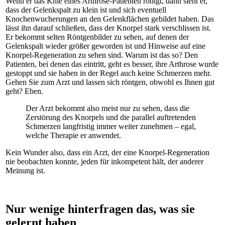
Wenn er das Knie eines Arthrose-Patienten röntgt, dann sieht er,
dass der Gelenkspalt zu klein ist und sich eventuell
Knochenwucherungen an den Gelenkflächen gebildet haben. Das
lässt ihn darauf schließen, dass der Knorpel stark verschlissen ist.
Er bekommt selten Röntgenbilder zu sehen, auf denen der
Gelenkspalt wieder größer geworden ist und Hinweise auf eine
Knorpel-Regeneration zu sehen sind. Warum ist das so? Den
Patienten, bei denen das eintritt, geht es besser, ihre Arthrose wurde
gestoppt und sie haben in der Regel auch keine Schmerzen mehr.
Gehen Sie zum Arzt und lassen sich röntgen, obwohl es Ihnen gut
geht? Eben.
Der Arzt bekommt also meist nur zu sehen, dass die
Zerstörung des Knorpels und die parallel auftretenden
Schmerzen langfristig immer weiter zunehmen – egal,
welche Therapie er anwendet.
Kein Wunder also, dass ein Arzt, der eine Knorpel-Regeneration
nie beobachten konnte, jeden für inkompetent hält, der anderer
Meinung ist.
Nur wenige hinterfragen das, was sie
gelernt haben