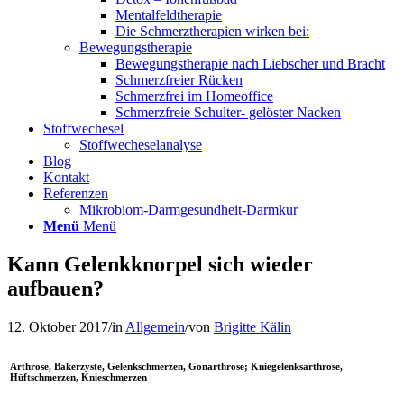
Mentalfeldtherapie
Die Schmerztherapien wirken bei:
Bewegungstherapie
Bewegungstherapie nach Liebscher und Bracht
Schmerzfreier Rücken
Schmerzfrei im Homeoffice
Schmerzfreie Schulter- gelöster Nacken
Stoffwechesel
Stoffwecheselanalyse
Blog
Kontakt
Referenzen
Mikrobiom-Darmgesundheit-Darmkur
Menü
Menü
Kann Gelenkknorpel sich wieder
aufbauen?
12. Oktober 2017
/
in
Allgemein
/
von
Brigitte Kälin
Arthrose, Bakerzyste, Gelenkschmerzen, Gonarthrose; Kniegelenksarthrose,
Hüftschmerzen, Knieschmerzen