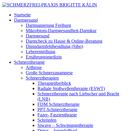
Startseite
Darmgesund
Darmsanierung Freiburg
Mikrobiom-Darmgesundheit-Darmkur
Darmgesund
Darmcheck zu Hause & Online-Beratung
Dünndarmfehlbesidlung (Sibo)
Leberentgiftung
Ernährungsmedizin
Schmerztherapie
Arthrose
Große Schmerzanamnese
Schmerztherapien
Therapieüberblick
Radiale Stoßwellentherapie (ESWT)
Schmerztherapie nach Liebscher und Bracht
(LNB)
FDM Schmerztherapie
PPT-Schmerztherapie
Fazer- Faszienthrapie
Schröpfen
Siwave – Schwinungstherapie
Detox – Ionenfußbad