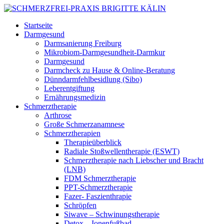
Startseite
Darmgesund
Darmsanierung Freiburg
Mikrobiom-Darmgesundheit-Darmkur
Darmgesund
Darmcheck zu Hause & Online-Beratung
Dünndarmfehlbesidlung (Sibo)
Leberentgiftung
Ernährungsmedizin
Schmerztherapie
Arthrose
Große Schmerzanamnese
Schmerztherapien
Therapieüberblick
Radiale Stoßwellentherapie (ESWT)
Schmerztherapie nach Liebscher und Bracht
(LNB)
FDM Schmerztherapie
PPT-Schmerztherapie
Fazer- Faszienthrapie
Schröpfen
Siwave – Schwinungstherapie
Detox – Ionenfußbad