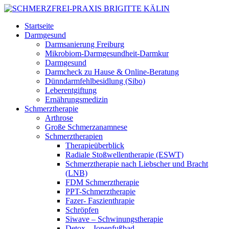
Startseite
Darmgesund
Darmsanierung Freiburg
Mikrobiom-Darmgesundheit-Darmkur
Darmgesund
Darmcheck zu Hause & Online-Beratung
Dünndarmfehlbesidlung (Sibo)
Leberentgiftung
Ernährungsmedizin
Schmerztherapie
Arthrose
Große Schmerzanamnese
Schmerztherapien
Therapieüberblick
Radiale Stoßwellentherapie (ESWT)
Schmerztherapie nach Liebscher und Bracht
(LNB)
FDM Schmerztherapie
PPT-Schmerztherapie
Fazer- Faszienthrapie
Schröpfen
Siwave – Schwinungstherapie
Detox – Ionenfußbad