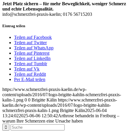
Jetzt Platz sichern – für mehr Beweglichkeit, weniger Schmerz
und echte Lebensqualität.
info@schmerzfrei-praxis-kaelin; 0176 56715203
Eintrag teilen
Teilen auf Facebook
Teilen auf Twitter
Teilen auf WhatsApp
Teilen auf Pinterest
Teilen auf LinkedIn
Teilen auf Tumblr
Teilen auf Vk
Teilen auf Reddit
Per E-Mail teilen
https://www.schmerzfrei-praxis-kaelin.de/wp-
content/uploads/2016/07/logo-brigitte-kahlin-schmerzfrei-praxis-
kalin-1.png
0
0
Brigitte Kälin
https://www.schmerzfrei-praxis-
kaelin.de/wp-content/uploads/2016/07/logo-brigitte-kahlin-
schmerzfrei-praxis-kalin-1.png
Brigitte Kälin
2025-06-04
13:24:02
2025-06-06 12:50:42
Arthrose behandeln in Freiburg –
warum Ihre Schmerzen eine Ursache haben