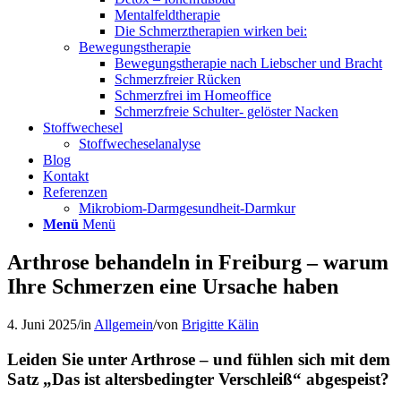
Mentalfeldtherapie
Die Schmerztherapien wirken bei:
Bewegungstherapie
Bewegungstherapie nach Liebscher und Bracht
Schmerzfreier Rücken
Schmerzfrei im Homeoffice
Schmerzfreie Schulter- gelöster Nacken
Stoffwechesel
Stoffwecheselanalyse
Blog
Kontakt
Referenzen
Mikrobiom-Darmgesundheit-Darmkur
Menü
Menü
Arthrose behandeln in Freiburg – warum
Ihre Schmerzen eine Ursache haben
4. Juni 2025
/
in
Allgemein
/
von
Brigitte Kälin
Leiden Sie unter Arthrose – und fühlen sich mit dem
Satz „Das ist altersbedingter Verschleiß“ abgespeist?