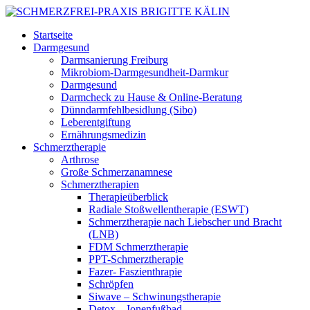
Startseite
Darmgesund
Darmsanierung Freiburg
Mikrobiom-Darmgesundheit-Darmkur
Darmgesund
Darmcheck zu Hause & Online-Beratung
Dünndarmfehlbesidlung (Sibo)
Leberentgiftung
Ernährungsmedizin
Schmerztherapie
Arthrose
Große Schmerzanamnese
Schmerztherapien
Therapieüberblick
Radiale Stoßwellentherapie (ESWT)
Schmerztherapie nach Liebscher und Bracht
(LNB)
FDM Schmerztherapie
PPT-Schmerztherapie
Fazer- Faszienthrapie
Schröpfen
Siwave – Schwinungstherapie
Detox – Ionenfußbad