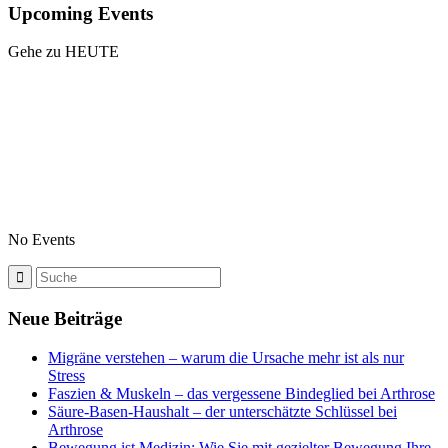
Upcoming Events
Gehe zu HEUTE
No Events
Neue Beiträge
Migräne verstehen – warum die Ursache mehr ist als nur
Stress
Faszien & Muskeln – das vergessene Bindeglied bei Arthrose
Säure-Basen-Haushalt – der unterschätzte Schlüssel bei
Arthrose
Bewegung ist Medizin: Wie Sie mit gezielter Bewegung Ihre