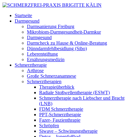
Startseite
Darmgesund
Darmsanierung Freiburg
Mikrobiom-Darmgesundheit-Darmkur
Darmgesund
Darmcheck zu Hause & Online-Beratung
Dünndarmfehlbesidlung (Sibo)
Leberentgiftung
Ernährungsmedizin
Schmerztherapie
Arthrose
Große Schmerzanamnese
Schmerztherapien
Therapieüberblick
Radiale Stoßwellentherapie (ESWT)
Schmerztherapie nach Liebscher und Bracht
(LNB)
FDM Schmerztherapie
PPT-Schmerztherapie
Fazer- Faszienthrapie
Schröpfen
Siwave – Schwinungstherapie
Detox – Ionenfußbad