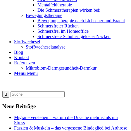
Mentalfeldtherapie
Die Schmerztherapien wirken bei:
Bewegungstherapie
Bewegungstherapie nach Liebscher und Bracht
Schmerzfreier Rücken
Schmerzfrei im Homeoffice
Schmerzfreie Schulter- gelöster Nacken
Stoffwechesel
Stoffwecheselanalyse
Blog
Kontakt
Referenzen
Mikrobiom-Darmgesundheit-Darmkur
Menü
Menü
Neue Beiträge
Migräne verstehen – warum die Ursache mehr ist als nur
Stress
Faszien & Muskeln – das vergessene Bindeglied bei Arthrose