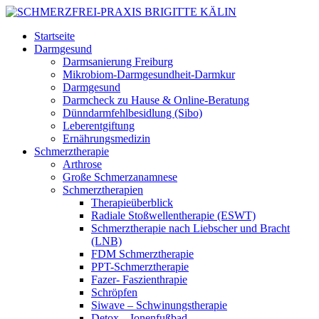
Startseite
Darmgesund
Darmsanierung Freiburg
Mikrobiom-Darmgesundheit-Darmkur
Darmgesund
Darmcheck zu Hause & Online-Beratung
Dünndarmfehlbesidlung (Sibo)
Leberentgiftung
Ernährungsmedizin
Schmerztherapie
Arthrose
Große Schmerzanamnese
Schmerztherapien
Therapieüberblick
Radiale Stoßwellentherapie (ESWT)
Schmerztherapie nach Liebscher und Bracht
(LNB)
FDM Schmerztherapie
PPT-Schmerztherapie
Fazer- Faszienthrapie
Schröpfen
Siwave – Schwinungstherapie
Detox – Ionenfußbad