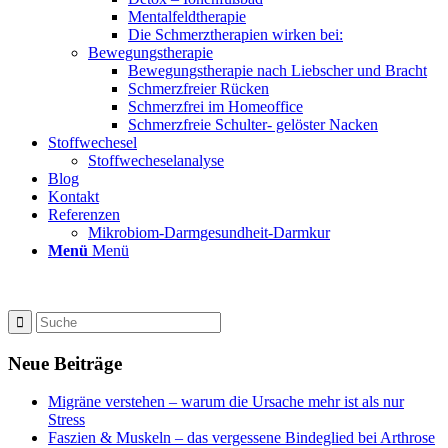
Mentalfeldtherapie
Die Schmerztherapien wirken bei:
Bewegungstherapie
Bewegungstherapie nach Liebscher und Bracht
Schmerzfreier Rücken
Schmerzfrei im Homeoffice
Schmerzfreie Schulter- gelöster Nacken
Stoffwechesel
Stoffwecheselanalyse
Blog
Kontakt
Referenzen
Mikrobiom-Darmgesundheit-Darmkur
Menü
Menü
Neue Beiträge
Migräne verstehen – warum die Ursache mehr ist als nur
Stress
Faszien & Muskeln – das vergessene Bindeglied bei Arthrose