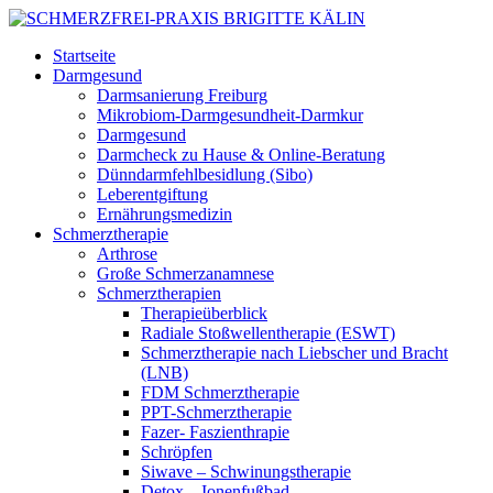
Startseite
Darmgesund
Darmsanierung Freiburg
Mikrobiom-Darmgesundheit-Darmkur
Darmgesund
Darmcheck zu Hause & Online-Beratung
Dünndarmfehlbesidlung (Sibo)
Leberentgiftung
Ernährungsmedizin
Schmerztherapie
Arthrose
Große Schmerzanamnese
Schmerztherapien
Therapieüberblick
Radiale Stoßwellentherapie (ESWT)
Schmerztherapie nach Liebscher und Bracht
(LNB)
FDM Schmerztherapie
PPT-Schmerztherapie
Fazer- Faszienthrapie
Schröpfen
Siwave – Schwinungstherapie
Detox – Ionenfußbad