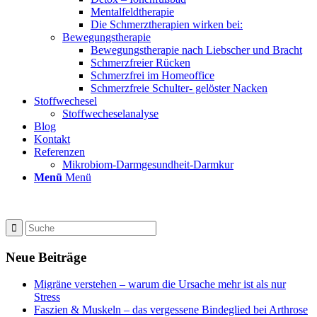
Mentalfeldtherapie
Die Schmerztherapien wirken bei:
Bewegungstherapie
Bewegungstherapie nach Liebscher und Bracht
Schmerzfreier Rücken
Schmerzfrei im Homeoffice
Schmerzfreie Schulter- gelöster Nacken
Stoffwechesel
Stoffwecheselanalyse
Blog
Kontakt
Referenzen
Mikrobiom-Darmgesundheit-Darmkur
Menü
Menü
Neue Beiträge
Migräne verstehen – warum die Ursache mehr ist als nur
Stress
Faszien & Muskeln – das vergessene Bindeglied bei Arthrose