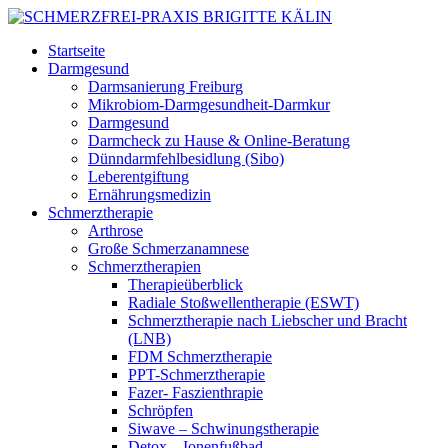
Startseite
Darmgesund
Darmsanierung Freiburg
Mikrobiom-Darmgesundheit-Darmkur
Darmgesund
Darmcheck zu Hause & Online-Beratung
Dünndarmfehlbesidlung (Sibo)
Leberentgiftung
Ernährungsmedizin
Schmerztherapie
Arthrose
Große Schmerzanamnese
Schmerztherapien
Therapieüberblick
Radiale Stoßwellentherapie (ESWT)
Schmerztherapie nach Liebscher und Bracht
(LNB)
FDM Schmerztherapie
PPT-Schmerztherapie
Fazer- Faszienthrapie
Schröpfen
Siwave – Schwinungstherapie
Detox – Ionenfußbad