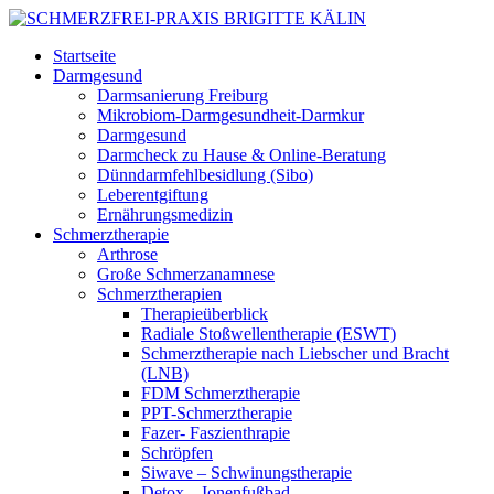
Startseite
Darmgesund
Darmsanierung Freiburg
Mikrobiom-Darmgesundheit-Darmkur
Darmgesund
Darmcheck zu Hause & Online-Beratung
Dünndarmfehlbesidlung (Sibo)
Leberentgiftung
Ernährungsmedizin
Schmerztherapie
Arthrose
Große Schmerzanamnese
Schmerztherapien
Therapieüberblick
Radiale Stoßwellentherapie (ESWT)
Schmerztherapie nach Liebscher und Bracht
(LNB)
FDM Schmerztherapie
PPT-Schmerztherapie
Fazer- Faszienthrapie
Schröpfen
Siwave – Schwinungstherapie
Detox – Ionenfußbad