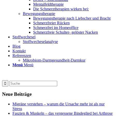
Mentalfeldtherapie
Die Schmerztherapien wirken bei:
Bewegungstherapie
Bewegungstherapie nach Liebscher und Bracht
Schmerzfreier Rücken
Schmerzfrei im Homeoffice
Schmerzfreie Schulter- gelöster Nacken
Stoffwechesel
Stoffwecheselanalyse
Blog
Kontakt
Referenzen
Mikrobiom-Darmgesundheit-Darmkur
Menü
Menü
Neue Beiträge
Migräne verstehen – warum die Ursache mehr ist als nur
Stress
Faszien & Muskeln – das vergessene Bindeglied bei Arthrose