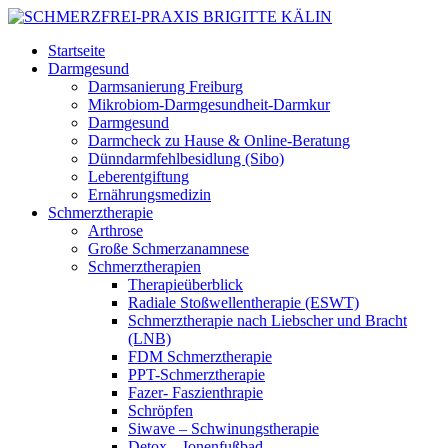
Startseite
Darmgesund
Darmsanierung Freiburg
Mikrobiom-Darmgesundheit-Darmkur
Darmgesund
Darmcheck zu Hause & Online-Beratung
Dünndarmfehlbesidlung (Sibo)
Leberentgiftung
Ernährungsmedizin
Schmerztherapie
Arthrose
Große Schmerzanamnese
Schmerztherapien
Therapieüberblick
Radiale Stoßwellentherapie (ESWT)
Schmerztherapie nach Liebscher und Bracht
(LNB)
FDM Schmerztherapie
PPT-Schmerztherapie
Fazer- Faszienthrapie
Schröpfen
Siwave – Schwinungstherapie
Detox – Ionenfußbad