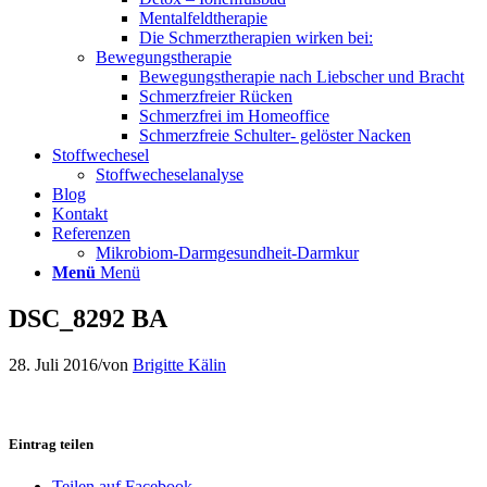
Mentalfeldtherapie
Die Schmerztherapien wirken bei:
Bewegungstherapie
Bewegungstherapie nach Liebscher und Bracht
Schmerzfreier Rücken
Schmerzfrei im Homeoffice
Schmerzfreie Schulter- gelöster Nacken
Stoffwechesel
Stoffwecheselanalyse
Blog
Kontakt
Referenzen
Mikrobiom-Darmgesundheit-Darmkur
Menü
Menü
DSC_8292 BA
28. Juli 2016
/
von
Brigitte Kälin
Eintrag teilen
Teilen auf Facebook