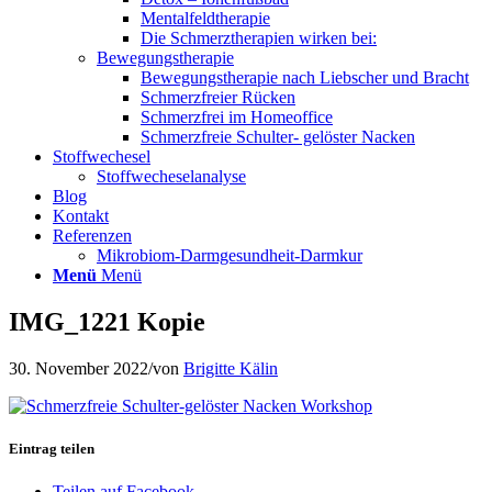
Mentalfeldtherapie
Die Schmerztherapien wirken bei:
Bewegungstherapie
Bewegungstherapie nach Liebscher und Bracht
Schmerzfreier Rücken
Schmerzfrei im Homeoffice
Schmerzfreie Schulter- gelöster Nacken
Stoffwechesel
Stoffwecheselanalyse
Blog
Kontakt
Referenzen
Mikrobiom-Darmgesundheit-Darmkur
Menü
Menü
IMG_1221 Kopie
30. November 2022
/
von
Brigitte Kälin
Eintrag teilen
Teilen auf Facebook