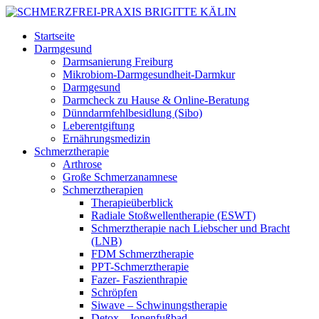
Startseite
Darmgesund
Darmsanierung Freiburg
Mikrobiom-Darmgesundheit-Darmkur
Darmgesund
Darmcheck zu Hause & Online-Beratung
Dünndarmfehlbesidlung (Sibo)
Leberentgiftung
Ernährungsmedizin
Schmerztherapie
Arthrose
Große Schmerzanamnese
Schmerztherapien
Therapieüberblick
Radiale Stoßwellentherapie (ESWT)
Schmerztherapie nach Liebscher und Bracht
(LNB)
FDM Schmerztherapie
PPT-Schmerztherapie
Fazer- Faszienthrapie
Schröpfen
Siwave – Schwinungstherapie
Detox – Ionenfußbad